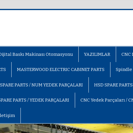
s Makina & Otomasyon
e, Scm , Morbidelli Yedek Parçaları
Dijital Baskı Makinası Otomasyonu
YAZILIMLAR
CNC D
RTS
MASTERWOOD ELECTRIC CABINET PARTS
Spindle
SPARE PARTS / NUM YEDEK PARÇALARI
HSD SPARE PARTS
PARE PARTS / YEDEK PARÇALARI
CNC Yedek Parçaları / C
İletişim