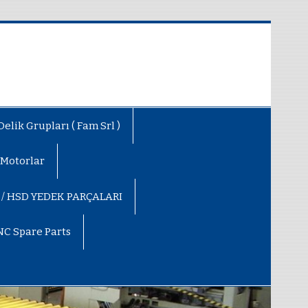
elik Grupları ( Fam Srl )
 Motorlar
 / HSD YEDEK PARÇALARI
NC Spare Parts